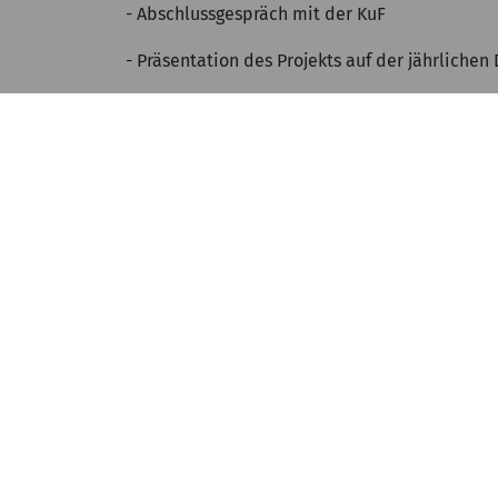
- Abschlussgespräch mit der KuF
- Präsentation des Projekts auf der jährliche
Bei allen Fragen zur Projektförderung berät und hi
Ansprechpartner
Interessan
Projekte
Partnersch
auf www.of
Mitmache
Über uns