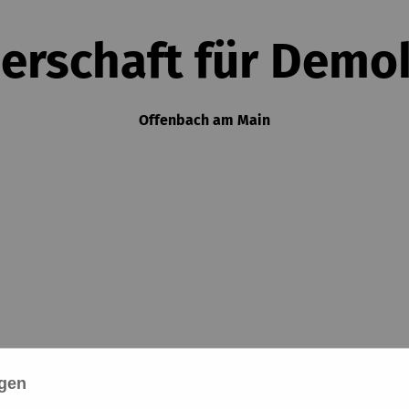
erschaft für Demo
Offenbach am Main
ngen