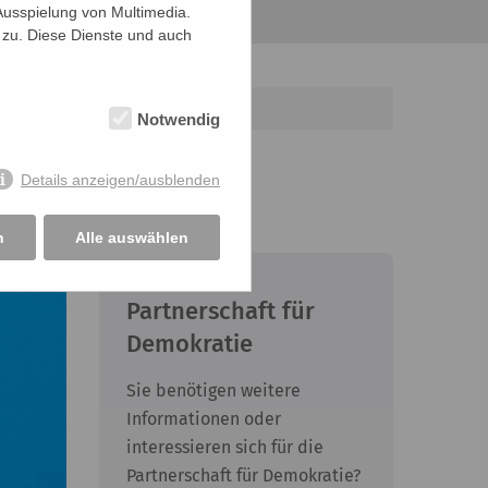
Ausspielung von Multimedia.
 zu. Diese Dienste und auch
Notwendig
EN" - vielseitige
Details anzeigen/ausblenden
n
Alle auswählen
Partnerschaft für
Demokratie
Sie benötigen weitere
Informationen oder
interessieren sich für die
Partnerschaft für Demokratie?