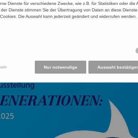
e Dienste für verschiedene Zwecke, wie z.B. für Statistiken oder die 
der Dienste stimmen Sie der Übertragung von Daten an diese Dienste
 Cookies. Die Auswahl kann jederzeit geändert und widerrufen werden.
llung "Un/sichtbar – GENERATION
smen startet
sum
Nur notwendige
Auswahl bestätige