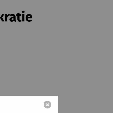
kratie
✖