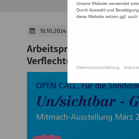
Unsere Website verwendet extern
Durch Auswahl und Bestätigung 
diese Website setzen ggf. auch
16.10.2024
Arbeitsprozess zur Ausste
Verflechtungen von Rassi
Datenschutzerklärung
Impres