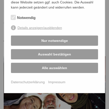
diese Website setzen ggf. auch Cookies. Die Auswahl
21.12.2021
kann jederzeit geändert und widerrufen werden.
Notwendig
Zusammenleben ist Arbeit – die
Demokratiekonferenz nahm
Details anzeigen/ausblenden
Akteure und Möglichkeiten in
Nur notwendige
den Blick
Auswahl bestätigen
Alle auswählen
Datenschutzerklärung
Impressum